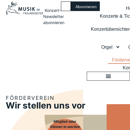
H
Konzert-
Konzerte & Tic
Newsletter
abonnieren
Konzertübersichte
Orgel
Förderve
Kon
FÖRDERVEREIN
Wir stellen uns vor
Mitglied oder
Gönner:in werden