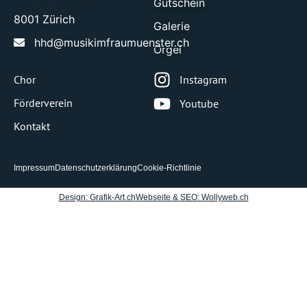
Gutschein
8001 Zürich
Galerie
hhd@musikimfraumuenster.ch
Orgel
Chor
Instagram
Förderverein
Youtube
Kontakt
Impressum
Datenschutzerklärung
Cookie-Richtlinie
Design: Grafik-Art.ch
Webseite & SEO: Wollyweb.ch